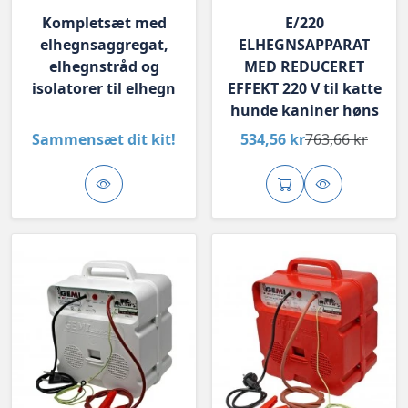
Kompletsæt med
E/220
elhegnsaggregat,
ELHEGNSAPPARAT
elhegnstråd og
MED REDUCERET
isolatorer til elhegn
EFFEKT 220 V til katte
hunde kaniner høns
Sammensæt dit kit!
534,56 kr
763,66 kr