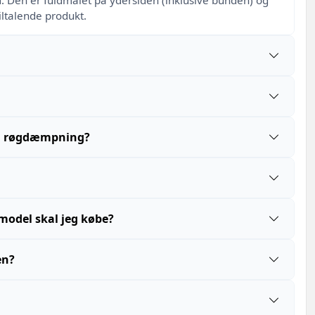
d. Den er fuldmalet på ydersiden (inklusive bunden) og
iltalende produkt.
til røgdæmpning?
 model skal jeg købe?
en?