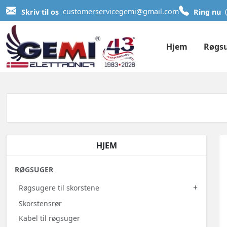
Skriv til os
customerservicegemi@gmail.com
Ring nu
Hjem
Røgs
HJEM
RØGSUGER
+
Røgsugere til skorstene
Skorstensrør
Kabel til røgsuger