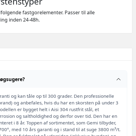
rstenstyper
lgende fastgorelementer. Passer til alle
ring inden 24-48h.
 røgsugere?
nti og kan tåle op til 300 grader. Den professionelle
brand) og anbefales, hvis du har en skorsten på under 3
llen er bygget helt i Aisi 304 rustfrit stål, et
rrosion og saltholdighed og derfor over tid. Den har en
et i 8 år. Toppen af ​​sortimentet, som Gemi tilbyder,
0°, med 10 års garanti og i stand til at suge 3800 m³/t.