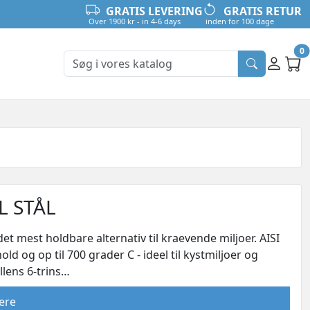
GRATIS LEVERING
GRATIS RETUR
Over 1900 kr - in 4-6 days
inden for 100 dage
0
 STÅL
et mest holdbare alternativ til kraevende miljoer. AISI
d og op til 700 grader C - ideel til kystmiljoer og
llens 6-trins…
ere