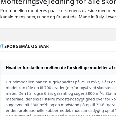
Monteringsvejledning for alle sko
Pro-modellen monteres paa skorstenens oveside med medfo
kanaldimensioner, runde og firkantede. Made in Italy. Leve
SPØRGSMÅL OG SVAR
Hvad er forskellen mellem de forskellige modeller af
Grundmodellen har en sugekapacitet på 2500 m³/t, 3 års gara
model kan tåle op til 700 grader (derfor også ved skorstens
meter. Den har også 6 års garanti og suger 3800 m³/t. Stålmode
materiale, der sikrer større modstandsdygtighed over for ko
sugeevne på 3800m³/h og en modstand på op til 700°, garanter
er den professionelle kobbermodel, modstandsdygtig op til 70