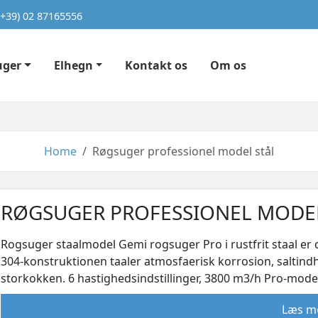
(+39) 02 87165556
uger
Elhegn
Kontakt os
Om os
Home
Røgsuger professionel model stål
RØGSUGER PROFESSIONEL MODEL
Rogsuger staalmodel Gemi rogsuger Pro i rustfrit staal er d
304-konstruktionen taaler atmosfaerisk korrosion, saltindhol
storkokken. 6 hastighedsindstillinger, 3800 m3/h Pro-mode
Læs m