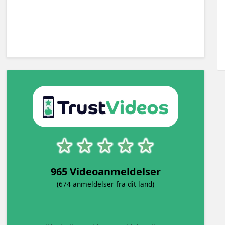
965 Videoanmeldelser
(674 anmeldelser fra dit land)