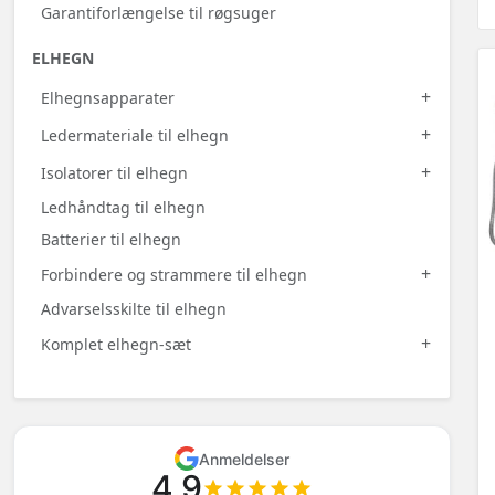
Garantiforlængelse til røgsuger
ELHEGN
+
Elhegnsapparater
+
Ledermateriale til elhegn
+
Isolatorer til elhegn
Ledhåndtag til elhegn
Batterier til elhegn
+
Forbindere og strammere til elhegn
Advarselsskilte til elhegn
+
Komplet elhegn-sæt
Anmeldelser
4.9