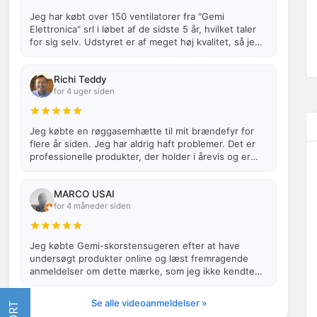
Jeg har købt over 150 ventilatorer fra "Gemi
Elettronica" srl i løbet af de sidste 5 år, hvilket taler
for sig selv. Udstyret er af meget høj kvalitet, så jeg
vil fortsætte med at…
Richi Teddy
for 4 uger siden
Jeg købte en røggasemhætte til mit brændefyr for
flere år siden. Jeg har aldrig haft problemer. Det er
professionelle produkter, der holder i årevis og er
meget effektive.
MARCO USAI
for 4 måneder siden
Jeg købte Gemi-skorstensugeren efter at have
undersøgt produkter online og læst fremragende
anmeldelser om dette mærke, som jeg ikke kendte
til, da jeg aldrig havde haft brug for …
Se alle videoanmeldelser »