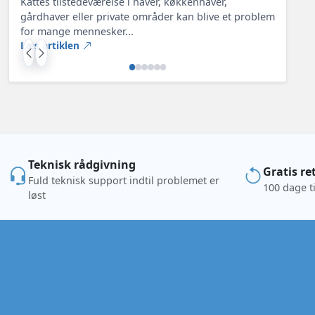
Kattes tilstedeværelse i haver, køkkenhaver,
gårdhaver eller private områder kan blive et problem
for mange mennesker...
Læs artiklen
Teknisk rådgivning
Gratis re
Fuld teknisk support indtil problemet er
100 dage ti
løst