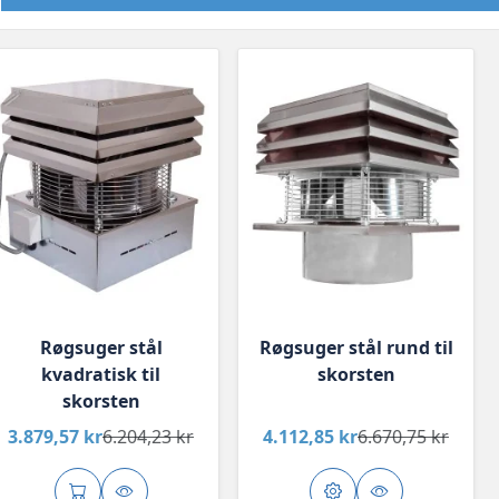
Røgsuger stål
Røgsuger stål rund til
kvadratisk til
skorsten
skorsten
3.879,57 kr
6.204,23 kr
4.112,85 kr
6.670,75 kr