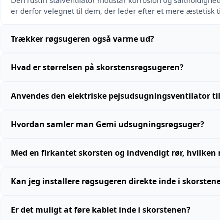
Den rustfri stålventilator modstår korrosion og saltholdighe
er derfor velegnet til dem, der leder efter et mere æstetisk t
Trækker røgsugeren også varme ud?
Hvad er størrelsen på skorstensrøgsugeren?
Anvendes den elektriske pejsudsugningsventilator 
Hvordan samler man Gemi udsugningsrøgsuger?
Med en firkantet skorsten og indvendigt rør, hvilken
Kan jeg installere røgsugeren direkte inde i skorsten
Er det muligt at føre kablet inde i skorstenen?