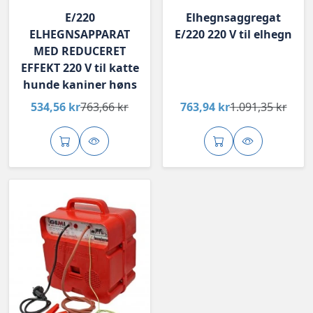
E/220
Elhegnsaggregat
ELHEGNSAPPARAT
E/220 220 V til elhegn
MED REDUCERET
EFFEKT 220 V til katte
hunde kaniner høns
534,56 kr
763,66 kr
763,94 kr
1.091,35 kr