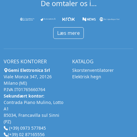
De omtaler os i...
Læs mere
VORES KONTORER
KATALOG
Gemi Elettronica Srl
Skorstenventilatorer
Viale Monza 347, 20126
Elektrisk hegn
Milano (MI)
P.IVA IT01765660764
Sekundært kontor:
Contrada Piano Mulino, Lotto
A1
85034, Francavilla sul Sinni
(PZ)
(+39) 0973 577845
(+39) 02 87165556