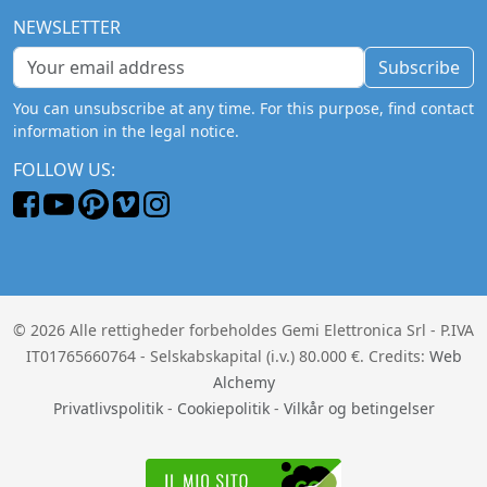
NEWSLETTER
Subscribe
You can unsubscribe at any time. For this purpose, find contact
information in the legal notice.
FOLLOW US:
© 2026 Alle rettigheder forbeholdes Gemi Elettronica Srl - P.IVA
IT01765660764 - Selskabskapital (i.v.) 80.000 €. Credits:
Web
Alchemy
Privatlivspolitik
-
Cookiepolitik
-
Vilkår og betingelser