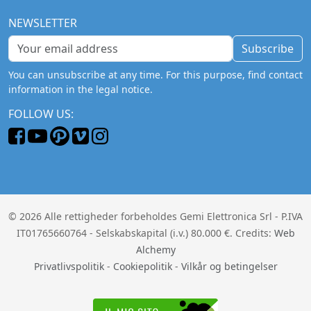
NEWSLETTER
Subscribe
You can unsubscribe at any time. For this purpose, find contact
information in the legal notice.
FOLLOW US:
© 2026 Alle rettigheder forbeholdes Gemi Elettronica Srl - P.IVA
IT01765660764 - Selskabskapital (i.v.) 80.000 €. Credits:
Web
Alchemy
Privatlivspolitik
-
Cookiepolitik
-
Vilkår og betingelser