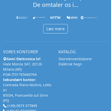
De omtaler os i...
Læs mere
VORES KONTORER
KATALOG
Gemi Elettronica Srl
Skorstenventilatorer
Viale Monza 347, 20126
Elektrisk hegn
Milano (MI)
P.IVA IT01765660764
Sekundært kontor:
Contrada Piano Mulino, Lotto
A1
85034, Francavilla sul Sinni
(PZ)
(+39) 0973 577845
(+39) 02 87165556