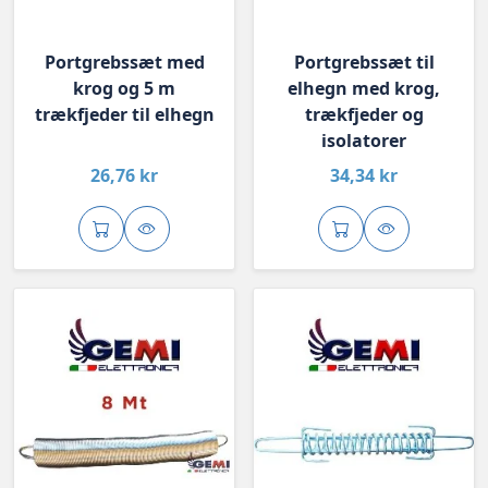
Portgrebssæt med
Portgrebssæt til
krog og 5 m
elhegn med krog,
trækfjeder til elhegn
trækfjeder og
isolatorer
26,76 kr
34,34 kr