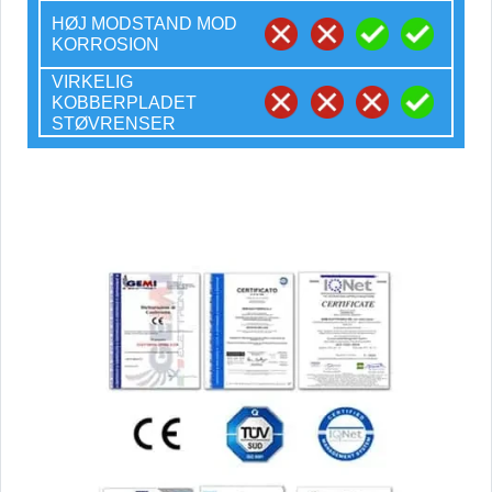
HØJ MODSTAND MOD
KORROSION
VIRKELIG
KOBBERPLADET
STØVRENSER