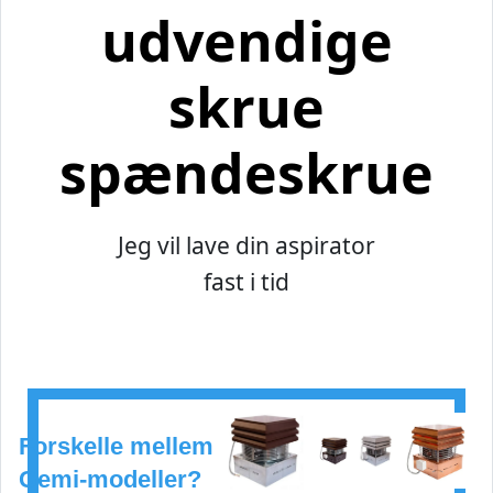
udvendige
skrue
spændeskrue
Jeg vil lave din aspirator
fast i tid
Forskelle mellem
Gemi-modeller?
PRO
STÅL