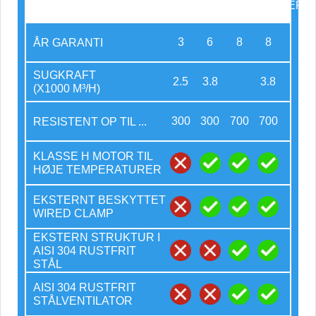
COPPER
GRUNDLAG
3
6
8
8
ÅR GARANTI
SUGKRAFT
2.5
3.8
3.8
(X1000 M³/H)
300
300
700
700
RESISTENT OP TIL ...
KLASSE H MOTOR TIL
HØJE TEMPERATURER
EKSTERNT BESKYTTET
WIRED CLAMP
EKSTERN STRUKTUR I
AISI 304 RUSTFRIT
STÅL
AISI 304 RUSTFRIT
STÅLVENTILATOR