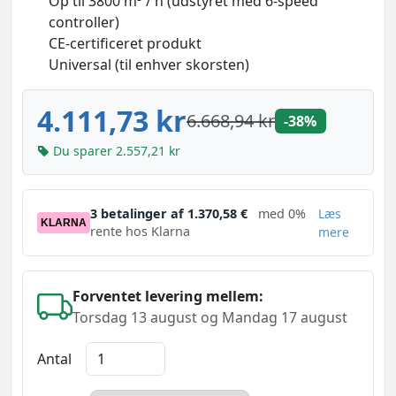
Op til 3800 m³ / h (udstyret med 6-speed
controller)
CE-certificeret produkt
Universal (til enhver skorsten)
4.111,73 kr
6.668,94 kr
-38%
Du sparer 2.557,21 kr
3 betalinger af 1.370,58 €
med 0%
Læs
KLARNA
rente hos Klarna
mere
Forventet levering mellem:
Torsdag 13 august og Mandag 17 august
Antal