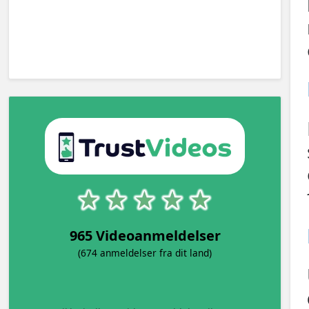
965 Videoanmeldelser
(674 anmeldelser fra dit land)