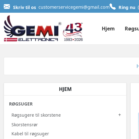
Skriv til os
customerservicegemi@gmail.com
Ring nu
Hjem
Røgs
HJEM
RØGSUGER
+
Røgsugere til skorstene
Skorstensrør
Kabel til røgsuger