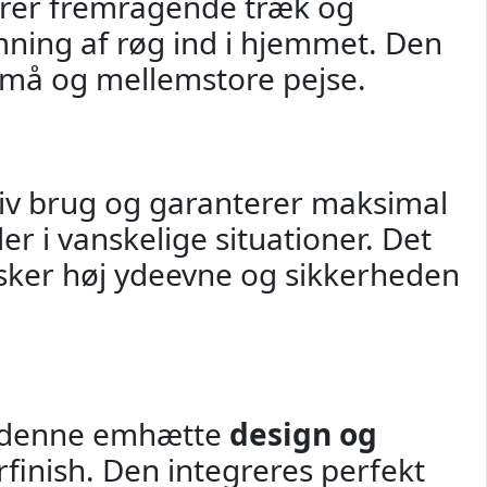
krer fremragende træk og
mning af røg ind i hjemmet. Den
l små og mellemstore pejse.
siv brug og garanterer maksimal
ler i vanskelige situationer. Det
nsker høj ydeevne og sikkerheden
r denne emhætte
design og
inish. Den integreres perfekt