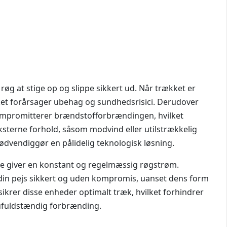
øg at stige op og slippe sikkert ud. Når trækket er
lket forårsager ubehag og sundhedsrisici. Derudover
kompromitterer brændstofforbrændingen, hvilket
 eksterne forhold, såsom modvind eller utilstrækkelig
ødvendiggør en pålidelig teknologisk løsning.
a de giver en konstant og regelmæssig røgstrøm.
 din pejs sikkert og uden kompromis, uanset dens form
ikrer disse enheder optimalt træk, hvilket forhindrer
 ufuldstændig forbrænding.