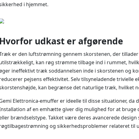
sikkerhed i hjemmet.
Hvorfor udkast er afgørende
Træk er den luftstrømning gennem skorstenen, der tillader r
utilstrækkeligt, kan røg strømme tilbage ind i rummet, hvi
øger ineffektivt træk soddannelsen inde i skorstenen og 
reducerer pejsens effektivitet. Selv tilsyneladende trivielle
skorstenshøjde, kan begrænse det naturlige træk, hvilket n
Gemi Elettronica-emuffer er ideelle til disse situationer, d
Installation af en emhætte giver dig mulighed for at bruge
eller brændselstype. Takket være deres avancerede design s
røgtilbagestrømning og sikkerhedsproblemer relateret til