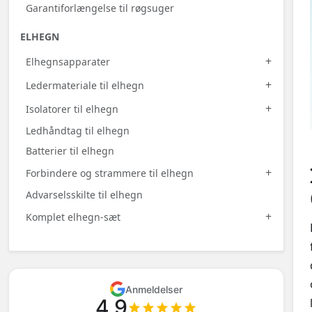
Garantiforlængelse til røgsuger
ELHEGN
+
Elhegnsapparater
+
Ledermateriale til elhegn
+
Isolatorer til elhegn
Ledhåndtag til elhegn
Batterier til elhegn
+
Forbindere og strammere til elhegn
Advarselsskilte til elhegn
+
Komplet elhegn-sæt
Anmeldelser
4.9