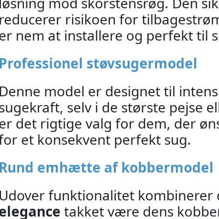
løsning mod skorstensrøg. Den si
reducerer risikoen for tilbagestrø
er nem at installere og perfekt ti
Professionel støvsugermodel
Denne model er designet til inten
sugekraft, selv i de største pejse el
er det rigtige valg for dem, der ø
for et konsekvent perfekt sug.
Rund emhætte af kobbermodel
Udover funktionalitet kombinere
elegance
takket være dens kobberf