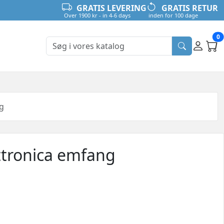
GRATIS LEVERING
GRATIS RETUR
Over 1900 kr - in 4-6 days
inden for 100 dage
0
ng
ttronica emfang