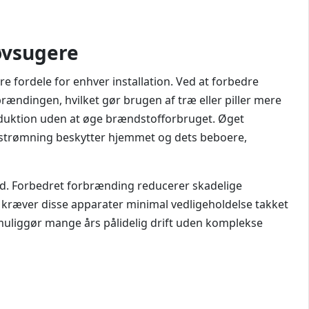
øvsugere
e fordele for enhver installation. Ved at forbedre
ndingen, hvilket gør brugen af træ eller piller mere
roduktion uden at øge brændstofforbruget. Øget
agestrømning beskytter hjemmet og dets beboere,
ed. Forbedret forbrænding reducerer skadelige
kræver disse apparater minimal vedligeholdelse takket
 muliggør mange års pålidelig drift uden komplekse