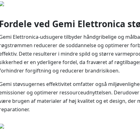
Fordele ved Gemi Elettronica st
Gemi Elettronica-udsugere tilbyder håndgribelige og målbar
røgstrømmen reducerer de soddannelse og optimerer forbræ
effektiv. Dette resulterer i mindre spild og større varmep
sikkerhed er en yderligere fordel, da fraværet af røgtilb
forhindrer forgiftning og reducerer brandrisikoen.
Gemi støvsugernes effektivitet omfatter også miljøvenligh
emissioner og optimerer ressourceudnyttelsen. Derudover 
være brugen af materialer af høj kvalitet og et design, der
reparationer.