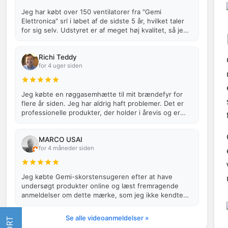
Jeg har købt over 150 ventilatorer fra "Gemi
Elettronica" srl i løbet af de sidste 5 år, hvilket taler
for sig selv. Udstyret er af meget høj kvalitet, så jeg
vil fortsætte med at…
Richi Teddy
for 4 uger siden
Jeg købte en røggasemhætte til mit brændefyr for
flere år siden. Jeg har aldrig haft problemer. Det er
professionelle produkter, der holder i årevis og er
meget effektive.
MARCO USAI
for 4 måneder siden
Jeg købte Gemi-skorstensugeren efter at have
undersøgt produkter online og læst fremragende
anmeldelser om dette mærke, som jeg ikke kendte
til, da jeg aldrig havde haft brug for …
Se alle videoanmeldelser »