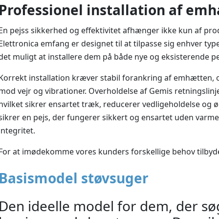
Professionel installation af em
En pejss sikkerhed og effektivitet afhænger ikke kun af prod
Elettronica emfang er designet til at tilpasse sig enhver ty
det muligt at installere dem på både nye og eksisterende p
Korrekt installation kræver stabil forankring af emhætten,
mod vejr og vibrationer. Overholdelse af Gemis retningslin
hvilket sikrer ensartet træk, reducerer vedligeholdelse og ø
sikrer en pejs, der fungerer sikkert og ensartet uden varm
integritet.
For at imødekomme vores kunders forskellige behov tilbyder
Basismodel støvsuger
Den ideelle model for dem, der sø