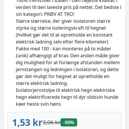
100% fremstillet i Italien - Den højeste kvalitet i
verden til den laveste pris på nettet. Det bedste i
sin kategori: PRØV AT TRO!
Større størrelse, der giver isolatoren større
styrke og større isoleringskraft til hegnet
(hvilket gør det til at opretholde en konstant
elektrisk ladning selv efter flere kilometer)
Pakke med 100 - kan monteres på to måder
(unik) afhængigt af krav. Den anden måde giver
dig mulighed for at forlænge afstanden mellem
jernstangen og ledningen i isolatoren, og dette
gør det muligt for hegnet at opretholde en
større elektrisk ladning.
Isolatorjernstolpe til elektrisk hegn elektriske
hegn elektrificerede hegn til dyr vildsvin hunde
køer heste svin høns
1,53 kr
3,06 kr
-50%