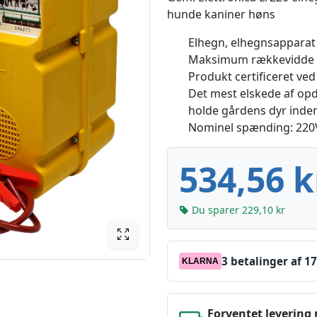
hunde kaniner høns
Elhegn, elhegnsapparat
Maksimum rækkevidde af
Produkt certificeret ved
Det mest elskede af opd
holde gårdens dyr inde
Nominel spænding: 220V 
534,56 k
Du sparer 229,10 kr
3 betalinger af 17
KLARNA
Forventet levering