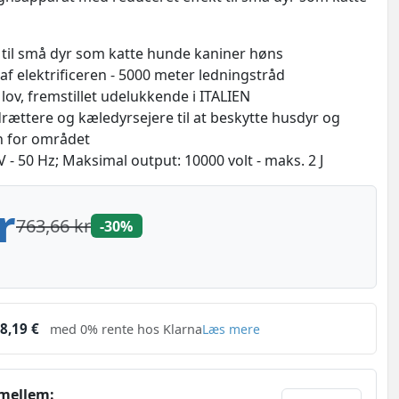
 til små dyr som katte hunde kaniner høns
 elektrificeren - 5000 meter ledningstråd
 lov, fremstillet udelukkende i ITALIEN
rættere og kæledyrsejere til at beskytte husdyr og
n for området
- 50 Hz; Maksimal output: 10000 volt - maks. 2 J
r
763,66 kr
-30%
8,19 €
med 0% rente hos Klarna
Læs mere
 mellem: