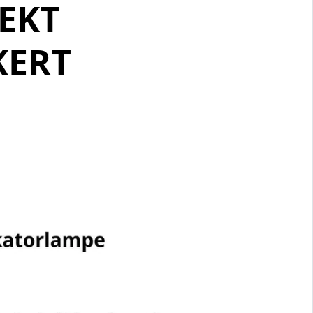
FEKT
KERT