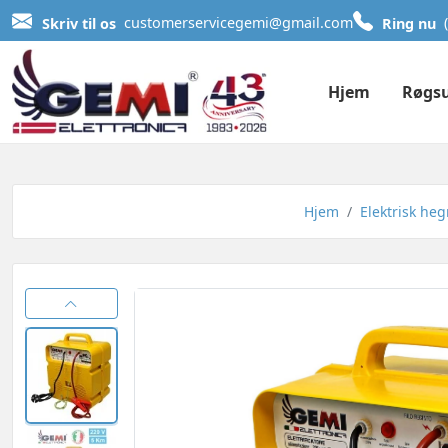
Skriv til os
customerservicegemi@gmail.com
Ring nu
Hjem
Røgs
Hjem
Elektrisk he