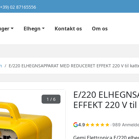
(+39) 02 87165556
uger
Elhegn
Kontakt os
Om os
gn
E/220 ELHEGNSAPPARAT MED REDUCERET EFFEKT 220 V til katt
E/220 ELHEGNS
1
/ 6
EFFEKT 220 V ti
4.9
•
989 Anmelde
Gemi Elettronica E/220 elhe