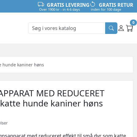
GRATIS LEVERING
GRATIS RETUR
Over 1900 kr - in 4-6 days
inden for 100 dage
0
e hunde kaniner høns
APPARAT MED REDUCERET
l katte hunde kaniner høns
lser
gnsapparat med reduceret effekt til små dyr som katte