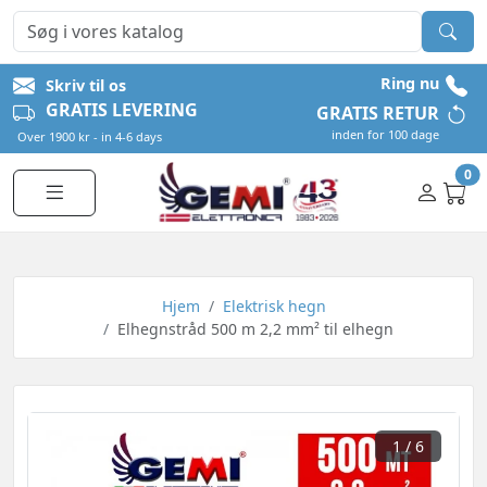
Ring nu
Skriv til os
GRATIS LEVERING
GRATIS RETUR
inden for 100 dage
Over 1900 kr - in 4-6 days
0
Hjem
Elektrisk hegn
Elhegnstråd 500 m 2,2 mm² til elhegn
1
/ 6