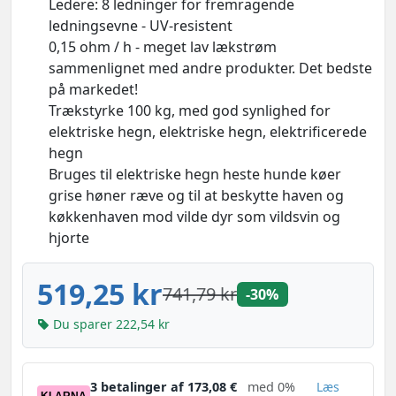
Ledere: 8 ledninger for fremragende
ledningsevne - UV-resistent
0,15 ohm / h - meget lav lækstrøm
sammenlignet med andre produkter. Det bedste
på markedet!
Trækstyrke 100 kg, med god synlighed for
elektriske hegn, elektriske hegn, elektrificerede
hegn
Bruges til elektriske hegn heste hunde køer
grise høner ræve og til at beskytte haven og
køkkenhaven mod vilde dyr som vildsvin og
hjorte
519,25 kr
741,79 kr
-30%
Du sparer 222,54 kr
3 betalinger af 173,08 €
med 0%
Læs