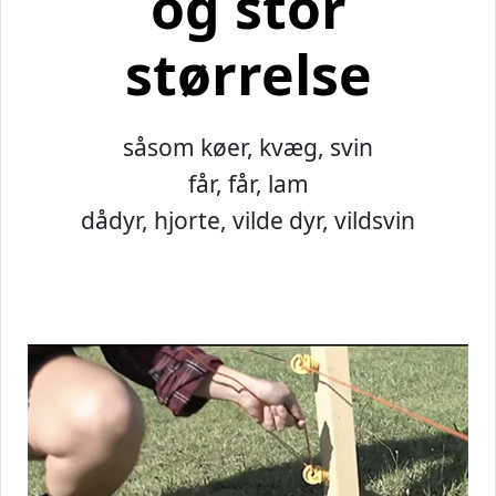
og stor
størrelse
såsom køer, kvæg, svin
får, får, lam
dådyr, hjorte, vilde dyr, vildsvin